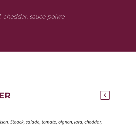
d, cheddar, sauce poivre
ER
ison. Steack, salade, tomate, oignon, lard, cheddar,