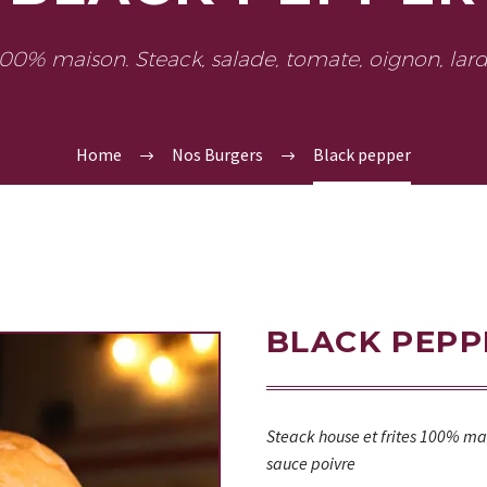
100% maison. Steack, salade, tomate, oignon, lar
Home
Nos Burgers
Black pepper
BLACK PEPP
Steack house et frites 100% ma
sauce poivre