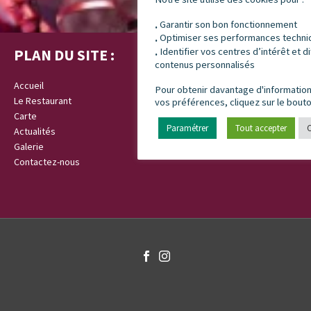
Garantir son bon fonctionnement
.
Optimiser ses performances techni
.
Identifier vos centres d’intérêt et di
PLAN DU SITE :
.
contenus personnalisés
Accueil
Pour obtenir davantage d'information
Le Restaurant
vos préférences, cliquez sur le bouto
Carte
Paramétrer
Tout accepter
C
Actualités
Galerie
Contactez-nous